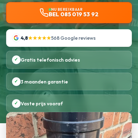
NU BEREIKBAAR
BEL 085 019 53 92
4,8
★★★★★
568 Google reviews
✓
Gratis telefonisch advies
✓
3 maanden garantie
✓
Vaste prijs vooraf