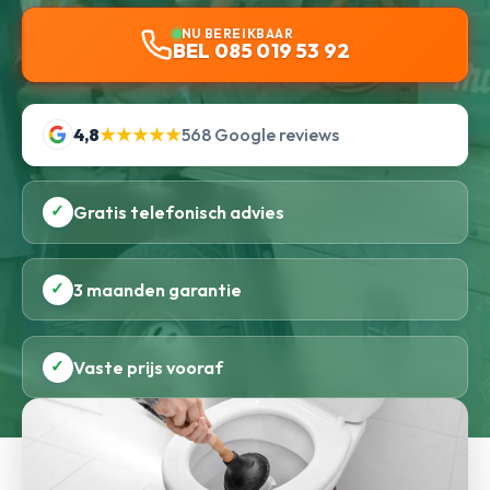
NU BEREIKBAAR
BEL 085 019 53 92
4,8
★★★★★
568 Google reviews
✓
Gratis telefonisch advies
✓
3 maanden garantie
✓
Vaste prijs vooraf