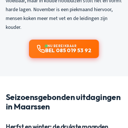
vloeibaar, maar in koude rioolbuizen stolt het en vormt
harde lagen. November is een piekmaand hiervoor,
mensen koken meer met vet en de leidingen zijn
kouder.
NU BEREIKBAAR
BEL 085 019 53 92
Seizoensgebonden uitdagingen
in Maarssen
Herfst en winter: de drukste maanden