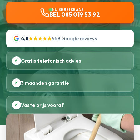
NU BEREIKBAAR
BEL 085 019 53 92
4,8
★★★★★
568 Google reviews
✓
Gratis telefonisch advies
✓
3 maanden garantie
✓
Vaste prijs vooraf