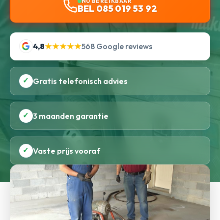
NU BEREIKBAAR
BEL 085 019 53 92
4,8
★★★★★
568 Google reviews
✓
Gratis telefonisch advies
✓
3 maanden garantie
✓
Vaste prijs vooraf