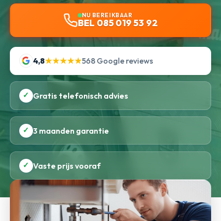
NU BEREIKBAAR
BEL 085 019 53 92
4,8
★★★★★
568 Google reviews
✓
Gratis telefonisch advies
✓
3 maanden garantie
✓
Vaste prijs vooraf