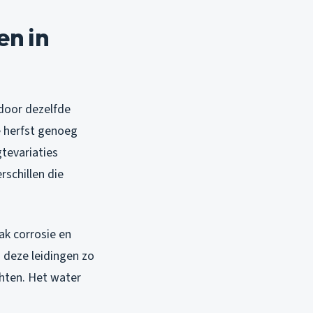
n in
door dezelfde
e herfst genoeg
gtevariaties
schillen die
ak corrosie en
n deze leidingen zo
chten. Het water