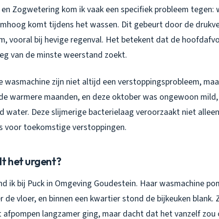
t en Zogwetering kom ik vaak een specifiek probleem tegen: 
mhoog komt tijdens het wassen. Dit gebeurt door de drukver
 vooral bij hevige regenval. Het betekent dat de hoofdafvo
eg van de minste weerstand zoekt.
de wasmachine zijn niet altijd een verstoppingsprobleem, maa
de warmere maanden, en deze oktober was ongewoon mild, g
and water. Deze slijmerige bacterielaag veroorzaakt niet allee
s voor toekomstige verstoppingen.
 het urgent?
d ik bij Puck in Omgeving Goudestein. Haar wasmachine pom
 de vloer, en binnen een kwartier stond de bijkeuken blank.
t afpompen langzamer ging, maar dacht dat het vanzelf zou