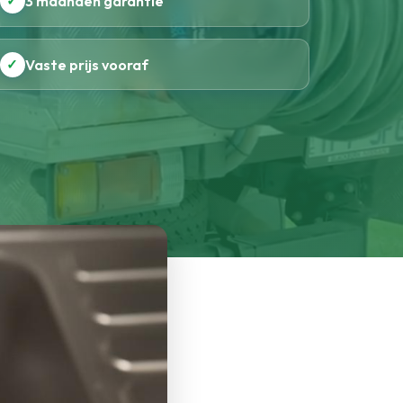
✓
3 maanden garantie
✓
Vaste prijs vooraf