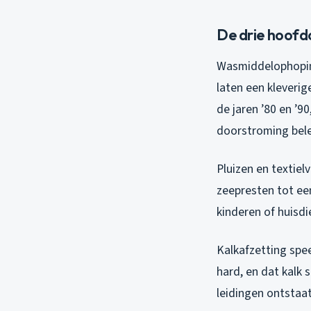
De drie hoofd
Wasmiddelophoping
laten een kleverig
de jaren ’80 en ’9
doorstroming bel
Pluizen en textie
zeepresten tot ee
kinderen of huisdi
Kalkafzetting spee
hard, en dat kalk 
leidingen ontstaat