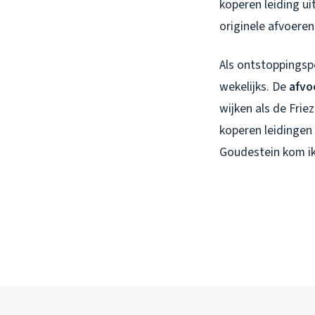
koperen leiding ui
originele afvoere
Als ontstoppingspe
wekelijks. De
afvo
wijken als de Fri
koperen leidingen
Goudestein kom ik