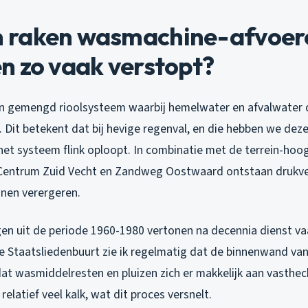
raken wasmachine-afvoere
n zo vaak verstopt?
n gemengd rioolsysteem waarbij hemelwater en afvalwater 
 Dit betekent dat bij hevige regenval, en die hebben we dez
het systeem flink oploopt. In combinatie met de terrein-hoo
 Centrum Zuid Vecht en Zandweg Oostwaard ontstaan drukver
nen verergeren.
gen uit de periode 1960-1980 vertonen na decennia dienst va
de Staatsliedenbuurt zie ik regelmatig dat de binnenwand va
at wasmiddelresten en pluizen zich er makkelijk aan vasthe
relatief veel kalk, wat dit proces versnelt.