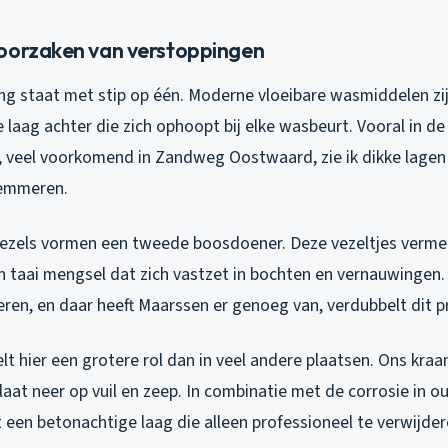
oorzaken van verstoppingen
 staat met stip op één. Moderne vloeibare wasmiddelen zi
e laag achter die zich ophoopt bij elke wasbeurt. Vooral in de
0, veel voorkomend in Zandweg Oostwaard, zie ik dikke lagen
emmeren.
lvezels vormen een tweede boosdoener. Deze vezeltjes verm
n taai mengsel dat zich vastzet in bochten en vernauwingen.
eren, en daar heeft Maarssen er genoeg van, verdubbelt dit 
lt hier een grotere rol dan in veel andere plaatsen. Ons kraan
slaat neer op vuil en zeep. In combinatie met de corrosie in 
 een betonachtige laag die alleen professioneel te verwijdere