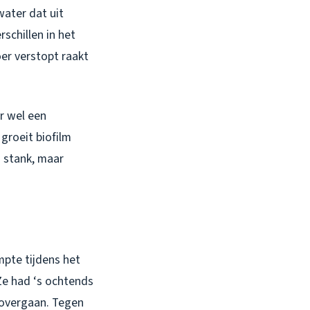
water dat uit
schillen in het
er verstopt raakt
r wel een
roeit biofilm
n stank, maar
pte tijdens het
 Ze had ‘s ochtends
 overgaan. Tegen