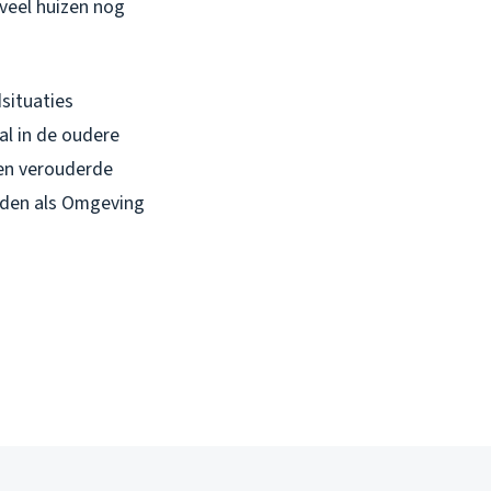
 veel huizen nog
dsituaties
al in de oudere
 en verouderde
eden als Omgeving