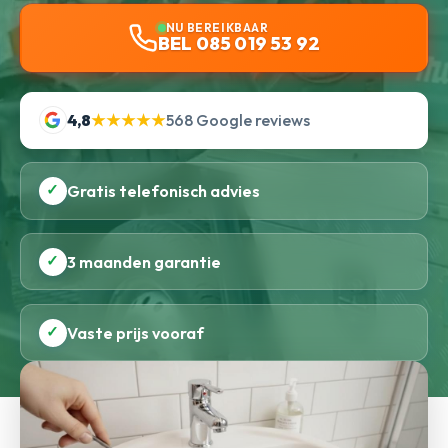
NU BEREIKBAAR
BEL 085 019 53 92
4,8
★★★★★
568 Google reviews
✓
Gratis telefonisch advies
✓
3 maanden garantie
✓
Vaste prijs vooraf